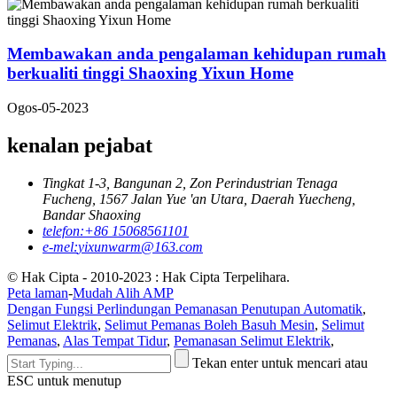
Membawakan anda pengalaman kehidupan rumah
berkualiti tinggi Shaoxing Yixun Home
Ogos-05-2023
kenalan pejabat
Tingkat 1-3, Bangunan 2, Zon Perindustrian Tenaga
Fucheng, 1567 Jalan Yue 'an Utara, Daerah Yuecheng,
Bandar Shaoxing
telefon:
+86 15068561101
e-mel:
yixunwarm@163.com
© Hak Cipta - 2010-2023 : Hak Cipta Terpelihara.
Peta laman
-
Mudah Alih AMP
Dengan Fungsi Perlindungan Pemanasan Penutupan Automatik
,
Selimut Elektrik
,
Selimut Pemanas Boleh Basuh Mesin
,
Selimut
Pemanas
,
Alas Tempat Tidur
,
Pemanasan Selimut Elektrik
,
Tekan enter untuk mencari atau
ESC untuk menutup